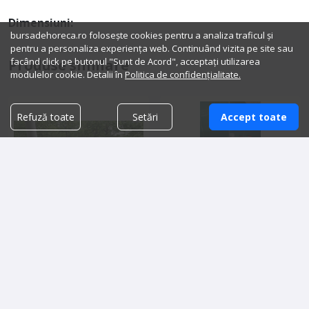
Dimensiuni:
bursadehoreca.ro folosește cookies pentru a analiza traficul și
pentru a personaliza experiența web. Continuând vizita pe site sau
facând click pe butonul "Sunt de Acord", acceptați utilizarea
Produse similare
modulelor cookie. Detalii în
Politica de confidențialitate.
Refuză toate
Setări
Accept toate
Set mobilier exterior : 2
Vand dezumidificator Marca
mese + 4 scaune
Blyss WDH 316 foarte putin
folosit, aproape nou
1,000.00 lei
400.00 lei