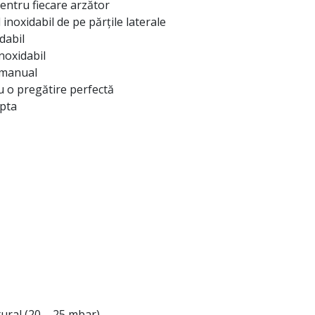
entru fiecare arzător
 inoxidabil de pe părțile laterale
dabil
inoxidabil
ă manual
u o pregătire perfectă
apta
ural (20 – 25 mbar)