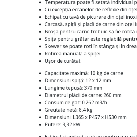
Temperatura poate fi setată individual p
Cu excepția ecranelor de reflexie din oțel
Echipat cu tavă de picurare din oțel inoxi
Carcasă, spiță și placă de carne din oțel 
Broșa pentru carne trebuie să fie rotit
Spița pentru grătar este reglabilă pentr
Skewer se poate roti în stânga și în dre
Rotirea manuală a spiței
Ușor de curățat
Capacitate maximă: 10 kg de carne
Dimensiuni spiță: 12 x 12 mm
Lungime țepușă: 370 mm
Diametrul plăcii de carne: 260 mm
Consum de gaz: 0.262 m3/h
Greutate netă: 8,4 kg
Dimensiuni: L365 x P457 x H530 mm
Putere: 3,32 kW
Echipat standard cu duze pentru gaz nat