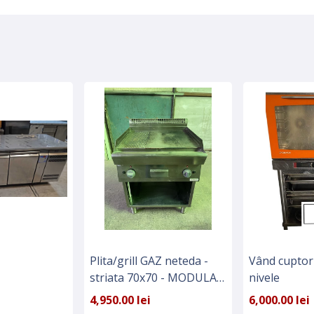
Plita/grill GAZ neteda -
Vând cuptor 
striata 70x70 - MODULAR
nivele
italia - Horeca
4,950.00 lei
6,000.00 lei