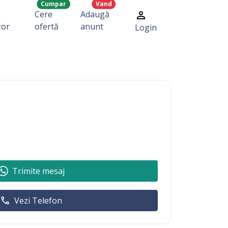
Cumpar
Vand
a
Cere
Adaugă
zor
ofertă
anunt
Login
Trimite mesaj
Vezi Telefon