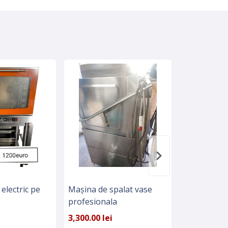
electric pe
Mașina de spalat vase
Panou publi
profesionala
stradala, c
reclamaPano
3,300.00 lei
250.00 lei
reclama str