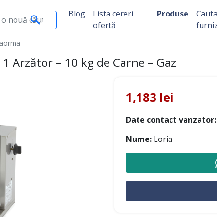
Blog
Lista cereri
Produse
Caut
ofertă
furni
haorma
 1 Arzător – 10 kg de Carne – Gaz
1,183 lei
Date contact vanzator:
Nume:
Loria