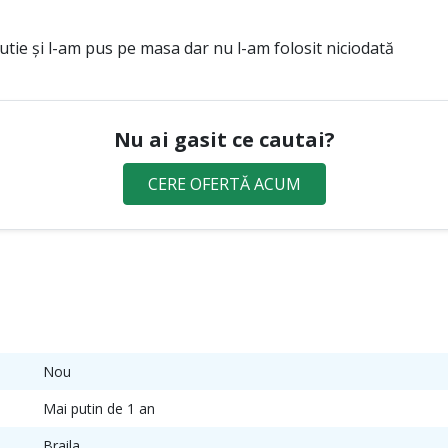
utie și l-am pus pe masa dar nu l-am folosit niciodată
Nu ai gasit ce cautai?
CERE OFERTĂ ACUM
Nou
Mai putin de 1 an
Braila