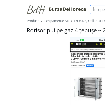
BursaDeHoreca
Produse
/
Echipamente SH
/
Friteuze, Grilluri si 
Rotisor pui pe gaz 4 țepușe ~ 