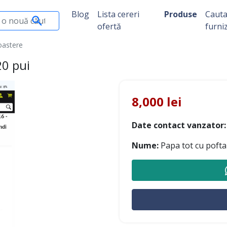
Blog
Lista cereri
Produse
Caut
ofertă
furni
Toastere
20 pui
8,000 lei
Date contact vanzator:
Nume:
Papa tot cu pofta