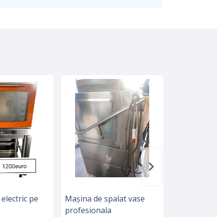
electric pe
Mașina de spalat vase
Vitrina frig
profesionala
aer lactate