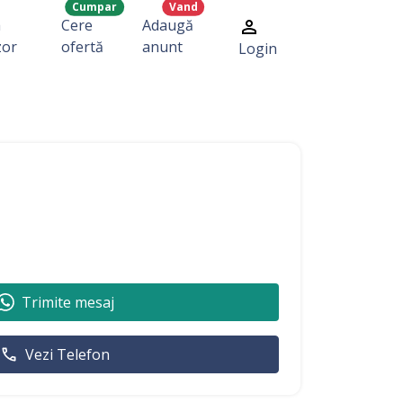
Cumpar
Vand
a
Cere
Adaugă
zor
ofertă
anunt
Login
Trimite mesaj
Vezi Telefon