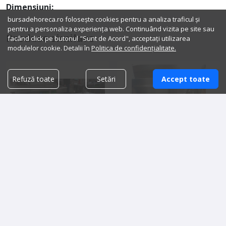
Dimensiuni:
bursadehoreca.ro folosește cookies pentru a analiza traficul și
pentru a personaliza experiența web. Continuând vizita pe site sau
Produse similare
facând click pe butonul "Sunt de Acord", acceptați utilizarea
modulelor cookie. Detalii în
Politica de confidențialitate.
Refuză toate
Setări
Accept toate
Bucatarie profesionala
Mașina de spalat vase
restaurant inox
profesionala
8,000.00 lei
3,300.00 lei