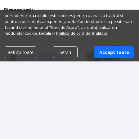
Dimensiuni:
bursadehoreca.ro folosește cookies pentru a analiza traficul și
pentru a personaliza experiența web. Continuând vizita pe site sau
facând click pe butonul "Sunt de Acord", acceptați utilizarea
Produse similare
modulelor cookie. Detalii în
Politica de confidențialitate.
Refuză toate
Setări
Accept toate
Vând foodtruck Mercedes
Food truck de vânzare
Pregătit pentru Activitate
64,000.00 lei
80,000.00 lei