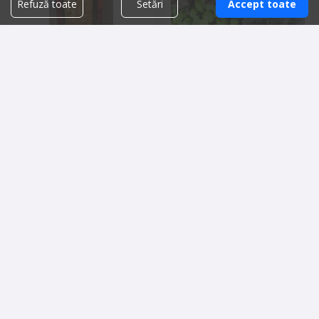
Refuză toate
Setări
Accept toate
Donner pui și vita
Microplante mix
21.00 lei
100.00 lei
Detalii vanzator
Detalii vanzator
BursaDeHoreca
WhatsApp:
0726.467.548