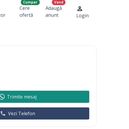
Cumpar
Vand
a
Cere
Adaugă
zor
ofertă
anunt
Login
Trimite mesaj
Vezi Telefon