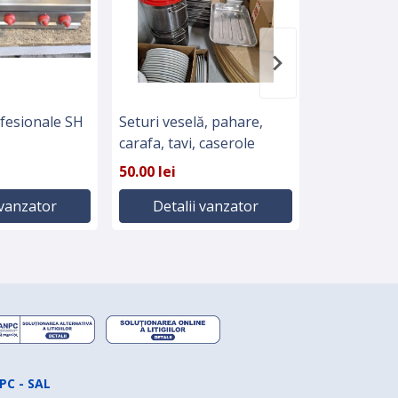
fesionale SH
Seturi veselă, pahare,
Masina de f
carafa, tavi, caserole
Fimar
50.00 lei
13,500.00 l
 vanzator
Detalii vanzator
Detali
PC - SAL