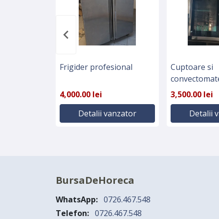
Frigider profesional
Cuptoare si
convectomate
Olanda
4,000.00 lei
3,500.00 lei
Detalii vanzator
Detalii 
BursaDeHoreca
WhatsApp:
0726.467.548
Telefon:
0726.467.548