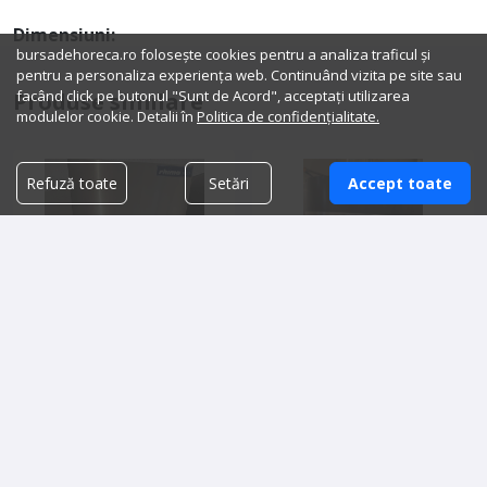
Dimensiuni:
bursadehoreca.ro folosește cookies pentru a analiza traficul și
pentru a personaliza experiența web. Continuând vizita pe site sau
facând click pe butonul "Sunt de Acord", acceptați utilizarea
Produse similare
modulelor cookie. Detalii în
Politica de confidențialitate.
Refuză toate
Setări
Accept toate
Masini SH de spalat vase
Cuptor morello forni hybrid
profesionale
3,500.00 lei
42,500.00 lei