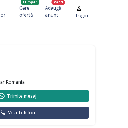
Cumpar
Vand
a
Cere
Adaugă
zor
ofertă
anunt
Login
ear Romania
Trimite mesaj
Vezi Telefon