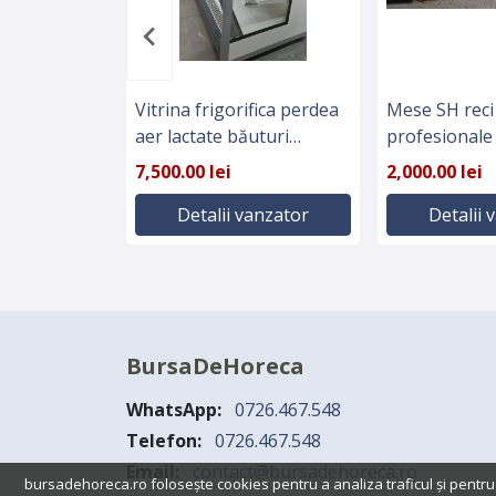
Vitrina frigorifica perdea
Mese SH reci
aer lactate băuturi
profesionale
legume fructe
7,500.00 lei
2,000.00 lei
Detalii vanzator
Detalii 
BursaDeHoreca
WhatsApp:
0726.467.548
Telefon:
0726.467.548
Email:
contact@bursadehoreca.ro
bursadehoreca.ro folosește cookies pentru a analiza traficul și pentru