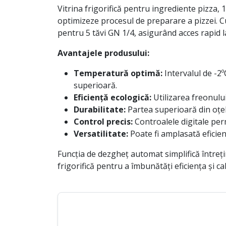
Vitrina frigorifică pentru ingrediente pizza,
optimizeze procesul de preparare a pizzei. 
pentru 5 tăvi GN 1/4, asigurând acces rapid l
Avantajele produsului:
Temperatură optimă:
Intervalul de -2
superioară.
Eficiență ecologică:
Utilizarea freonulu
Durabilitate:
Partea superioară din oțel 
Control precis:
Controalele digitale permi
Versatilitate:
Poate fi amplasată eficien
Funcția de dezgheț automat simplifică întreți
frigorifică pentru a îmbunătăți eficiența și 