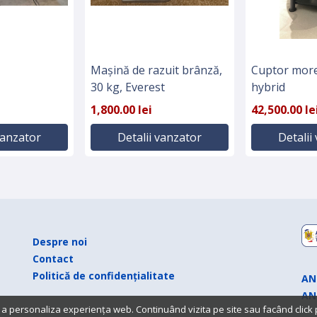
Mașină de razuit brânză,
Cuptor more
30 kg, Everest
hybrid
1,800.00 lei
42,500.00 le
vanzator
Detalii vanzator
Detalii
Despre noi
Contact
Politică de confidențialitate
AN
AN
 a personaliza experiența web. Continuând vizita pe site sau facând click