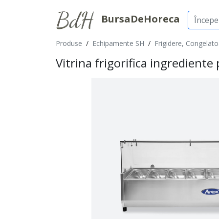
BursaDeHoreca
Produse
/
Echipamente SH
/
Frigidere, Congelatoa
Vitrina frigorifica ingredient