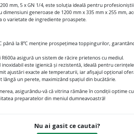
 1200 mm, 5 x GN 1/4, este soluția ideală pentru profesionișt
Cu dimensiuni generoase de 1200 mm x 335 mm x 255 mm, acea
a o varietate de ingrediente proaspete.
ºC până la 8ºC menține prospețimea toppingurilor, garantând 
i R600a asigură un sistem de răcire prietenos cu mediul.
inoxidabil este igienică și rezistentă, ideală pentru cerințele
t ajustări exacte ale temperaturii, iar afișajul opțional oferă
t lângă un perete, maximizând spațiul din bucătărie.
nerea, asigurându-vă că vitrina rămâne în condiții optime cu 
calitatea preparatelor din meniul dumneavoastră!
Nu ai gasit ce cautai?