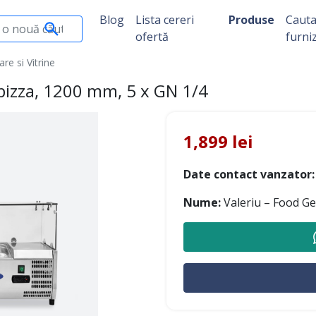
Blog
Lista cereri
Produse
Caut
ofertă
furni
re si Vitrine
e pizza, 1200 mm, 5 x GN 1/4
1,899 lei
Date contact vanzator:
Nume:
Valeriu – Food G