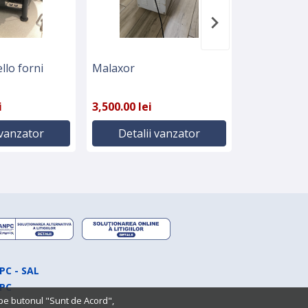
llo forni
Malaxor
Frigider pr
i
3,500.00 lei
4,000.00 lei
 vanzator
Detalii vanzator
Detali
PC - SAL
PC
 pe butonul "Sunt de Acord",