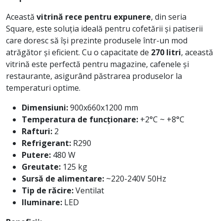
Această
vitrină rece pentru expunere
, din seria
Square, este soluția ideală pentru cofetării și patiserii
care doresc să își prezinte produsele într-un mod
atrăgător și eficient. Cu o capacitate de
270 litri
, această
vitrină este perfectă pentru magazine, cafenele și
restaurante, asigurând păstrarea produselor la
temperaturi optime.
Dimensiuni:
900x660x1200 mm
Temperatura de funcționare:
+2°C ~ +8°C
Rafturi:
2
Refrigerant:
R290
Putere:
480 W
Greutate:
125 kg
Sursă de alimentare:
~220-240V 50Hz
Tip de răcire:
Ventilat
Iluminare:
LED