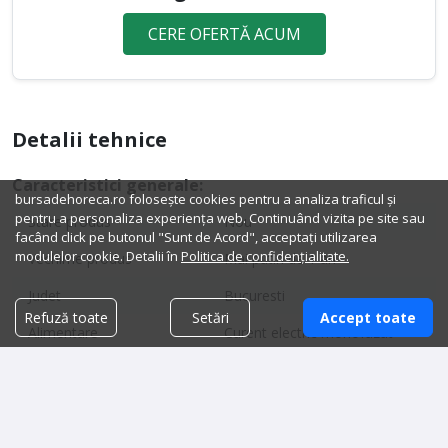
CERE OFERTĂ ACUM
Detalii tehnice
Caracteristici generale:
bursadehoreca.ro folosește cookies pentru a analiza traficul și
pentru a personaliza experiența web. Continuând vizita pe site sau
Stare produs
Nou
facând click pe butonul "Sunt de Acord", acceptați utilizarea
modulelor cookie. Detalii în
Politica de confidențialitate.
Vechime produs
Mai putin de 1 an
Judet
Bucuresti
Refuză toate
Setări
Accept toate
Alimentare
Curent electric monofazat
Tip decongelare
Automată
Putere electrică
0.48 kW
Metodă răcire
Ventilată