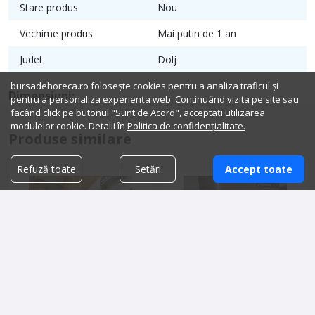
Stare produs
Nou
Vechime produs
Mai putin de 1 an
Judet
Dolj
bursadehoreca.ro folosește cookies pentru a analiza traficul și
Dimensiuni:
pentru a personaliza experiența web. Continuând vizita pe site sau
facând click pe butonul "Sunt de Acord", acceptați utilizarea
modulelor cookie. Detalii în
Politica de confidențialitate.
Produse similare
Refuză toate
Setări
Accept toate