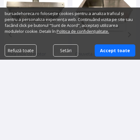
bursadehoreca.ro folosește cookies pentru a analiza traficul și
pentru a personaliza experiența web. Continuând vizita pe site sau
facând click pe butonul "Sunt de Acord", acceptați utilizarea
modulelor cookie. Detalii în
Politica de confidențialitate.
Refuză toate
Setări
Accept toate
Hota inox cu motor
Chiuveta inox cu baterie
incorporat
inclusa
2,500.00 lei
1,500.00 lei
Detalii vanzator
Detalii vanzator
BursaDeHoreca
WhatsApp:
0726.467.548