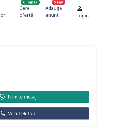
Cumpar
Vand
a
Cere
Adaugă
zor
ofertă
anunt
Login
Trimite mesaj
Vezi Telefon