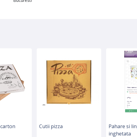
Bucuresti
 carton
Cutii pizza
Pahare si li
inghetata