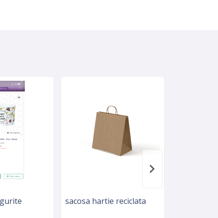
ngurite
sacosa hartie reciclata
Pungi tip 