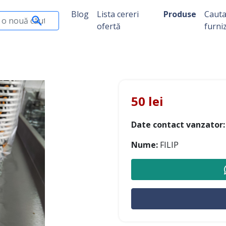
Blog
Lista cereri
Produse
Caut
ofertă
furni
50 lei
Date contact vanzator:
Nume:
FILIP