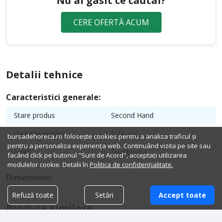
Nu ai gasit ce cautai?
CERE OFERTĂ ACUM
Detalii tehnice
Caracteristici generale:
Stare produs
Second Hand
Vechime produs
5-10 ani
bursadehoreca.ro folosește cookies pentru a analiza traficul și
pentru a personaliza experiența web. Continuând vizita pe site sau
Judet
Dambovita
facând click pe butonul "Sunt de Acord", acceptați utilizarea
modulelor cookie. Detalii în
Politica de confidențialitate.
Dimensiuni:
Refuză toate
Setări
Accept toate
Produse similare