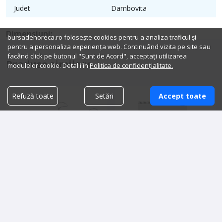
Judet
Dambovita
Dimensiuni:
bursadehoreca.ro folosește cookies pentru a analiza traficul și
pentru a personaliza experiența web. Continuând vizita pe site sau
facând click pe butonul "Sunt de Acord", acceptați utilizarea
Produse similare
modulelor cookie. Detalii în
Politica de confidențialitate.
Refuză toate
Setări
Accept toate
Aparat de fiert paste 2x2L
Aragaz profesional 6 ochiuri,
gaz, cu suport, linia 700