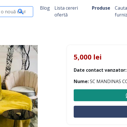
Blog
Lista cereri
Produse
Caut
ofertă
furni
5,000 lei
Date contact vanzator:
Nume:
SC MANDINAS C