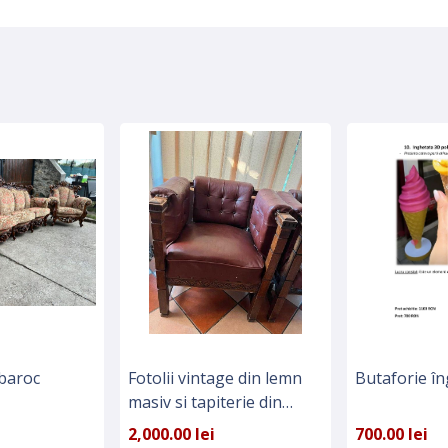
 baroc
Fotolii vintage din lemn
Butaforie î
masiv si tapiterie din
piele.
2,000.00 lei
700.00 lei