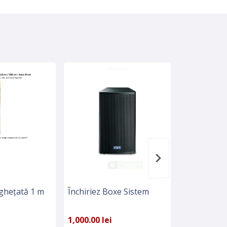
nghețată 1 m
Închiriez Boxe Sistem
Litere volu
luminoase
1,000.00 lei
100.00 lei