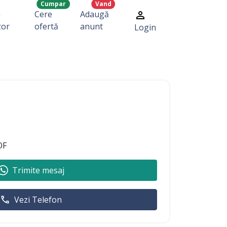
Cumpar
Vand
a
Cere
Adaugă
zor
ofertă
anunt
Login
OF
Trimite mesaj
Vezi Telefon