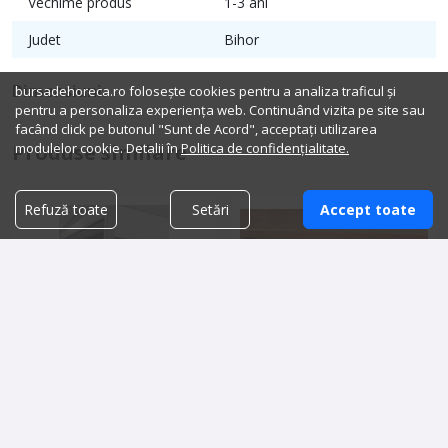
Vechime produs
1-3 ani
Judet
Bihor
Dimensiuni:
bursadehoreca.ro folosește cookies pentru a analiza traficul și
pentru a personaliza experiența web. Continuând vizita pe site sau
facând click pe butonul "Sunt de Acord", acceptați utilizarea
modulelor cookie. Detalii în
Politica de confidențialitate.
Produse similare
Refuză toate
Setări
Accept toate
Vitrina frigorifica perdea aer
Tacamuri