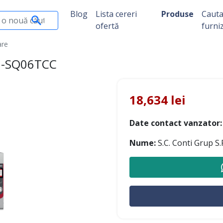
Blog
Lista cereri
Produse
Caut
ofertă
furni
are
/1-SQ06TCC
18,634 lei
Date contact vanzator:
Nume:
S.C. Conti Grup S.R