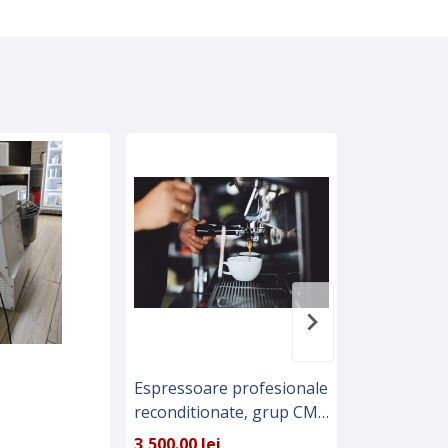
Espressoare profesionale
Hota inox 
reconditionate, grup CMA
incorporat
- Italia
3,500.00 lei
2,500.00 lei