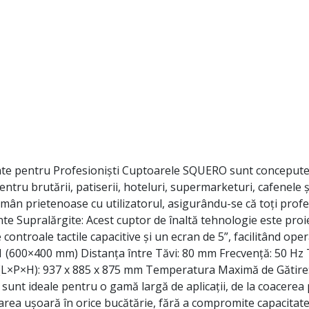
te pentru Profesioniști Cuptoarele SQUERO sunt concepute p
pentru brutării, patiserii, hoteluri, supermarketuri, cafenel
mân prietenoase cu utilizatorul, asigurându-se că toți profes
te Supralărgite: Acest cuptor de înaltă tehnologie este proiec
re controale tactile capacitive și un ecran de 5”, facilitând ope
1/1 (600×400 mm) Distanța între Tăvi: 80 mm Frecvență: 50 H
 (L×P×H): 937 x 885 x 875 mm Temperatura Maximă de Gătire:
sunt ideale pentru o gamă largă de aplicații, de la coacerea p
rea ușoară în orice bucătărie, fără a compromite capacitat