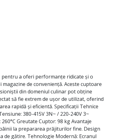
entru a oferi performanțe ridicate și o
e și magazine de conveniență. Aceste cuptoare
ioniștii din domeniul culinar pot obține
tat să fie extrem de ușor de utilizat, oferind
rarea rapidă și eficientă. Specificații Tehnice
z Tensiune: 380-415V 3N~ / 220-240V 3~
 260°C Greutate Cuptor: 98 kg Avantaje
âinii la prepararea prăjiturilor fine. Design
ea de gătire. Tehnologie Modernă: Ecranul