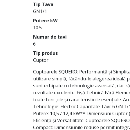
Tip Tava
GN1/1
Putere kW
10.5
Numar de tavi
6
Tip produs
Cuptor
Cuptoarele SQUERO: Performanță și Simplita
utilizare simplă, făcându-le alegerea ideală 
sunt echipate cu tehnologie avansată, dar ră
rezultate excelente. Fișă Tehnică Fără Elemen
toate funcțiile și caracteristicile esențiale. A
Tehnologie: Electric Capacitate Tăvi: 6 GN 
Putere: 10,5 / 12,4 kW** Dimensiuni Cuptor
Eficiență și Versatilitate: Cuptoarele SQUERO 
Compact: Dimensiunile reduse permit integra