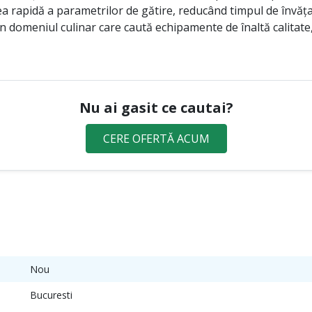
etarea rapidă a parametrilor de gătire, reducând timpul de înv
in domeniul culinar care caută echipamente de înaltă calitat
Nu ai gasit ce cautai?
CERE OFERTĂ ACUM
Nou
Bucuresti