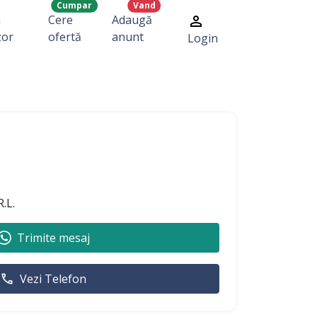
Cumpar
Vand
a
Cere
Adaugă
zor
ofertă
anunt
Login
.L.
Trimite mesaj
Vezi Telefon