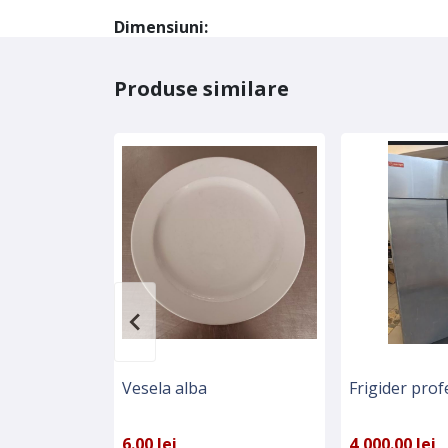
Dimensiuni:
Produse similare
Vesela alba
Frigider prof
6.00 lei
4,000.00 lei