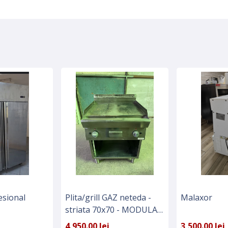
esional
Plita/grill GAZ neteda -
Malaxor
striata 70x70 - MODULAR
italia - Horeca
4,950.00 lei
3,500.00 lei