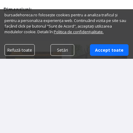
Dimensiuni:
bursadehoreca.ro folosește cookies pentru a analiza traficul și
pentru a personaliza experiența web. Continuând vizita pe site sau
facând click pe butonul "Sunt de Acord", acceptați utilizarea
Produse similare
modulelor cookie. Detalii în
Politica de confidențialitate.
Refuză toate
Setări
Accept toate
Aragaze profesionale SH
Linie autoservire ISA
3,500.00 lei
23,000.00 lei