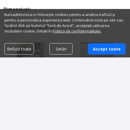
Dimensiuni:
bursadehoreca.ro folosește cookies pentru a analiza traficul și
pentru a personaliza experiența web. Continuând vizita pe site sau
facând click pe butonul "Sunt de Acord", acceptați utilizarea
Produse similare
modulelor cookie. Detalii în
Politica de confidențialitate.
Refuză toate
Setări
Accept toate
Malaxor
Frigider profesional
3,500.00 lei
4,000.00 lei