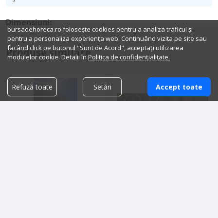
Dimensiuni:
bursadehoreca.ro folosește cookies pentru a analiza traficul și
pentru a personaliza experiența web. Continuând vizita pe site sau
facând click pe butonul "Sunt de Acord", acceptați utilizarea
Produse similare
modulelor cookie. Detalii în
Politica de confidențialitate.
Refuză toate
Setări
Accept toate
Camera frigorifica mobilă de
Camera Congelator
interior sau exterior