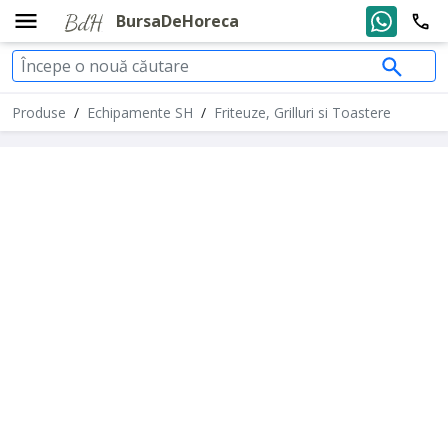
BursaDeHoreca
Produse
/
Echipamente SH
/
Friteuze, Grilluri si Toastere