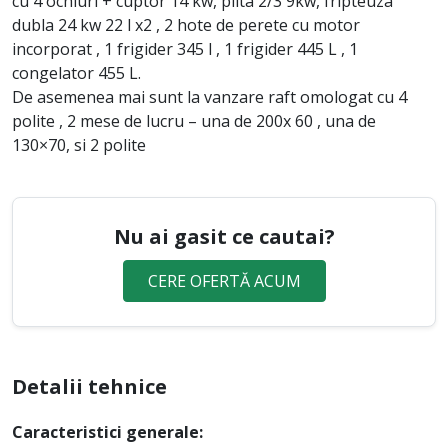
cu 4 ochiuri + cuptor 14 kw, plita 2/3 9kw, fripteuza
dubla 24 kw 22 l x2 , 2 hote de perete cu motor
incorporat , 1 frigider 345 l , 1 frigider 445 L , 1
congelator 455 L.
De asemenea mai sunt la vanzare raft omologat cu 4
polite , 2 mese de lucru – una de 200x 60 , una de
130×70, si 2 polite
Nu ai gasit ce cautai?
CERE OFERTĂ ACUM
Detalii tehnice
Caracteristici generale: