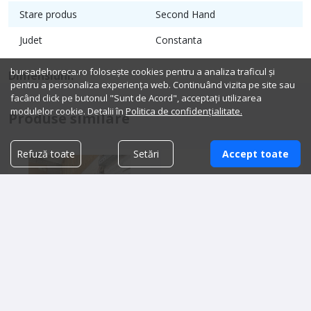
Stare produs
Second Hand
Judet
Constanta
bursadehoreca.ro folosește cookies pentru a analiza traficul și
Dimensiuni:
pentru a personaliza experiența web. Continuând vizita pe site sau
facând click pe butonul "Sunt de Acord", acceptați utilizarea
modulelor cookie. Detalii în
Politica de confidențialitate.
Produse similare
Refuză toate
Setări
Accept toate