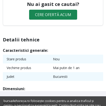
Nu ai gasit ce cautai?
CERE OFERTĂ ACUM
Detalii tehnice
Caracteristici generale:
Stare produs
Nou
Vechime produs
Mai putin de 1 an
Judet
Bucuresti
Dimensiuni:
bursadehoreca.ro folosește cookies pentru a analiza traficul și
Produse similare
pentru a personaliza experiența web. Continuând vizita pe site sau