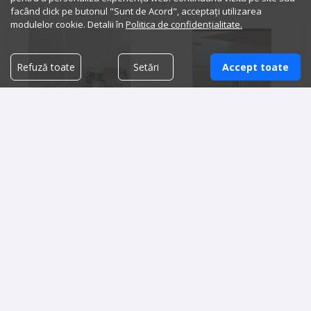
facând click pe butonul "Sunt de Acord", acceptați utilizarea
modulelor cookie. Detalii în
Politica de confidențialitate.
Refuză toate
Setări
Accept toate
Seturi veselă, pahare, carafa,
Frigider profesional
tavi, caserole
50.00 lei
4,000.00 lei
Detalii vanzator
Detalii vanzator