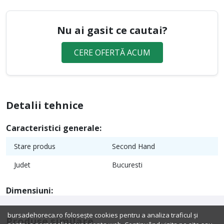
Nu ai gasit ce cautai?
CERE OFERTĂ ACUM
Detalii tehnice
Caracteristici generale:
Stare produs
Second Hand
Judet
Bucuresti
Dimensiuni:
bursadehoreca.ro folosește cookies pentru a analiza traficul și
Produse similare