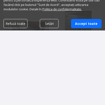
pentru a personaliza experiența web. Continuând vizita pe site sau
facând click pe butonul "Sunt de Acord", acceptați utilizarea
modulelor cookie. Detalii în
Politica de confidențialitate.
Refuză toate
Setări
Accept toate
Malaxor si divizor aluat
Frigider profesional
20,000.00 lei
4,000.00 lei
Detalii vanzator
Detalii vanzator