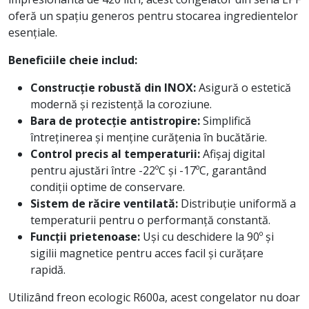
oferă un spațiu generos pentru stocarea ingredientelor
esențiale.
Beneficiile cheie includ:
Construcție robustă din INOX:
Asigură o estetică
modernă și rezistență la coroziune.
Bara de protecție antistropire:
Simplifică
întreținerea și menține curățenia în bucătărie.
Control precis al temperaturii:
Afișaj digital
pentru ajustări între -22ºC și -17ºC, garantând
condiții optime de conservare.
Sistem de răcire ventilată:
Distribuție uniformă a
temperaturii pentru o performanță constantă.
Funcții prietenoase:
Uși cu deschidere la 90º și
sigilii magnetice pentru acces facil și curățare
rapidă.
Utilizând freon ecologic R600a, acest congelator nu doar