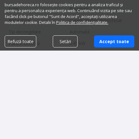
bursadehoreca.ro folosește cookies pentru a analiza traficul și
Judet
Bucuresti
pentru a personaliza experiența web. Continuând vizita pe site sau
facând click pe butonul "Sunt de Acord", acceptați utilizarea
Alimentare
Curent electric monofazat
modulelor cookie. Detalii în
Politica de confidențialitate.
Tip decongelare
Automată
Refuză toate
Setări
Accept toate
Putere electrică
0.45 kW
Sistem de comandă
Digital
Dimensiuni:
Lățime
70 cm
Lungime
179.5 cm
Înălțime
85 cm
Greutate
105 kg
Produse similare