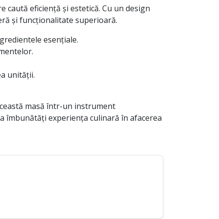
 caută eficiență și estetică. Cu un design
ră și funcționalitate superioară.
gredientele esențiale.
mentelor.
 unității.
această masă într-un instrument
i a îmbunătăți experiența culinară în afacerea