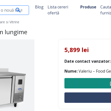
Blog
Lista cereri
Produse
Caut
ofertă
furni
re si Vitrine
mm lungime
5,899 lei
Date contact vanzator:
Nume:
Valeriu – Food G