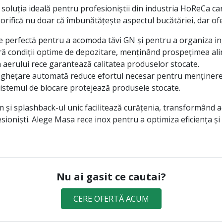
oluția ideală pentru profesioniștii din industria HoReCa care
orifică nu doar că îmbunătățește aspectul bucătăriei, dar ofe
ste perfectă pentru a acomoda tăvi GN și pentru a organiza in
ă condiții optime de depozitare, menținând prospețimea ali
 aerului rece garantează calitatea produselor stocate.
ghețare automată reduce efortul necesar pentru menținerea
sistemul de blocare protejează produsele stocate.
și splashback-ul unic facilitează curățenia, transformând 
esioniști. Alege Masa rece inox pentru a optimiza eficiența ș
Nu ai gasit ce cautai?
CERE OFERTĂ ACUM