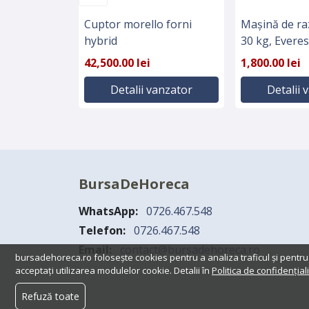
Cuptor morello forni
Mașină de ra
hybrid
30 kg, Everes
42,500.00 lei
1,800.00 lei
Detalii vanzator
Detalii 
BursaDeHoreca
WhatsApp:
0726.467.548
Telefon:
0726.467.548
Email:
contact@bursadehoreca.ro
bursadehoreca.ro folosește cookies pentru a analiza traficul și pentru
acceptați utilizarea modulelor cookie. Detalii în
Politica de confidențiali
Refuză toate