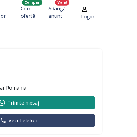
Cumpar
Vand
a
Cere
Adaugă
zor
ofertă
anunt
Login
ear Romania
Trimite mesaj
Vezi Telefon