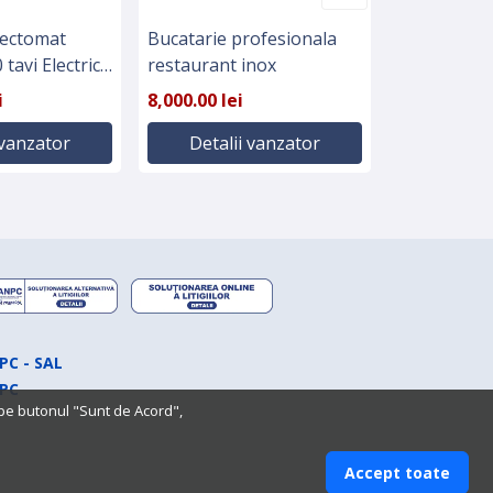
vectomat
Bucatarie profesionala
Set farfuri 
 tavi Electric
restaurant inox
buc
i
8,000.00 lei
16.00 lei
 vanzator
Detalii vanzator
Detali
PC - SAL
PC
 pe butonul "Sunt de Acord",
Accept toate