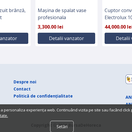
zuit brânză,
Mașina de spalat vase
Cuptor con
t
profesionala
Electrolux 10
2019
3,300.00 lei
44,000.00 le
vanzator
Detalii vanzator
Detalii
Despre noi
Contact
Politică de confidențialitate
AN
AN
 a personaliza experiența web. Continuând vizita pe site sau facând click
tate.
Copyright © 2026 BursaDeHoreca
Setări