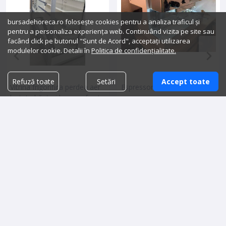
bursadehoreca.ro folosește cookies pentru a analiza traficul și
pentru a personaliza experiența web. Continuând vizita pe site sau
facând click pe butonul "Sunt de Acord", acceptați utilizarea
modulelor cookie. Detalii în
Politica de confidențialitate.
Refuză toate
Setări
Accept toate
Vitrina frigorifica perdea aer
Espressor Astoria/MCE Start
lactate băuturi legume fructe
7,500.00 lei
4,900.00 lei
Detalii vanzator
Detalii vanzator
BursaDeHoreca
WhatsApp:
0726.467.548