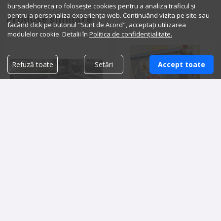
bursadehoreca.ro folosește cookies pentru a analiza traficul și
pentru a personaliza experiența web. Continuând vizita pe site sau
Produse similare
facând click pe butonul "Sunt de Acord", acceptați utilizarea
modulelor cookie. Detalii în
Politica de confidențialitate.
Refuză toate
Setări
Accept toate
Bucatarie profesionala
Masina de facut paste Fimar
restaurant inox
8,000.00 lei
13,500.00 lei
Detalii vanzator
Detalii vanzator