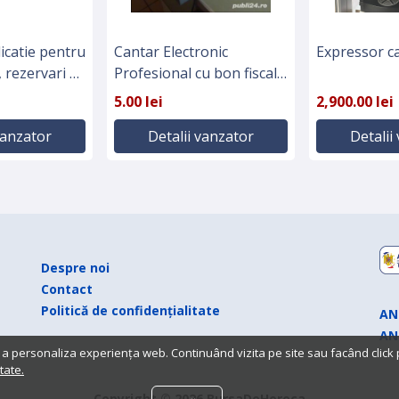
icatie pentru
Cantar Electronic
Expressor c
 rezervari si
Profesional cu bon fiscal
sau etichete Marca
5.00 lei
2,900.00 lei
BIZERBA, SH Germania
vanzator
Detalii vanzator
Detalii
Despre noi
Contact
Politică de confidențialitate
AN
AN
 a personaliza experiența web. Continuând vizita pe site sau facând click
tate.
Copyright © 2026 BursaDeHoreca