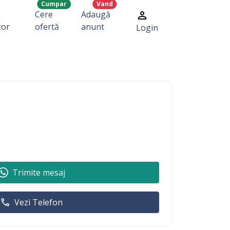
Cumpar
Vand
a
Cere
Adaugă
zor
ofertă
anunt
Login
Trimite mesaj
Vezi Telefon