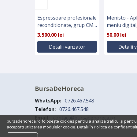
Espressoare profesionale
Menisto - Apl
reconditionate, grup CMA
meniu digital,
- Italia
livrari
3,500.00 lei
50.00 lei
Detalii vanzator
Detalii 
BursaDeHoreca
WhatsApp:
0726.467.548
Telefon:
0726.467.548
Email:
contact@bursadehoreca.ro
bursadehoreca.ro folosește cookies pentru a analiza traficul și pentru
acceptați utilizarea modulelor cookie. Detalii în
Politica de confidențiali