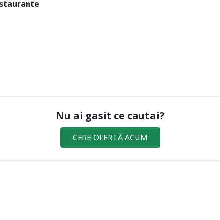
estaurante
Nu ai gasit ce cautai?
CERE OFERTĂ ACUM