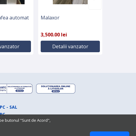
afea automat
Malaxor
Dispenser 
pentru măn
3,500.00 lei
500.00 lei
 vanzator
Detalii vanzator
Detali
PC - SAL
PC
 pe butonul "Sunt de Acord",