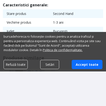
Caracteristici generale:
Stare produs
Second Hand
Vechime produs
1-3 ani
Judet
Bucuresti
bursadehoreca.ro folosește cookies pentru a analiza traficul și
pentru a personaliza experiența web. Continuând vizita pe site sau
Dimensiuni:
facând click pe butonul "Sunt de Acord", acceptați utilizarea
modulelor cookie. Detalii în
Politica de confidențialitate.
Produse similare
Refuză toate
Setări
Accept toate