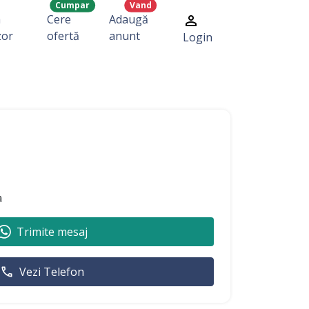
Cumpar
Vand
a
Cere
Adaugă
zor
ofertă
anunt
Login
a
Trimite mesaj
Vezi Telefon