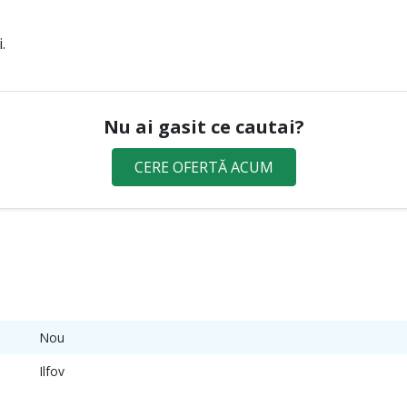
.
Nu ai gasit ce cautai?
CERE OFERTĂ ACUM
Nou
Ilfov