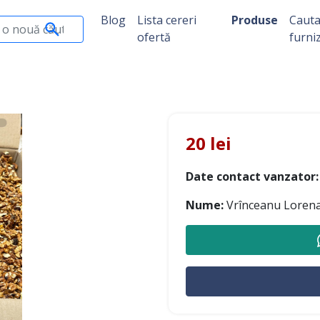
Blog
Lista cereri
Produse
Caut
ofertă
furni
20 lei
Date contact vanzator:
Nume:
Vrînceanu Loren