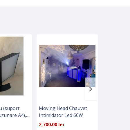
u (suport
Moving Head Chauvet
Servicii de 
uzunare A4),
Intimidator Led 60W
textila
asyMount
2,700.00 lei
7.00 lei