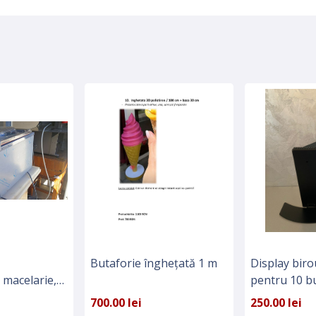
Butaforie înghețată 1 m
Display biro
 macelarie,
pentru 10 b
PROBECO-E
700.00 lei
250.00 lei