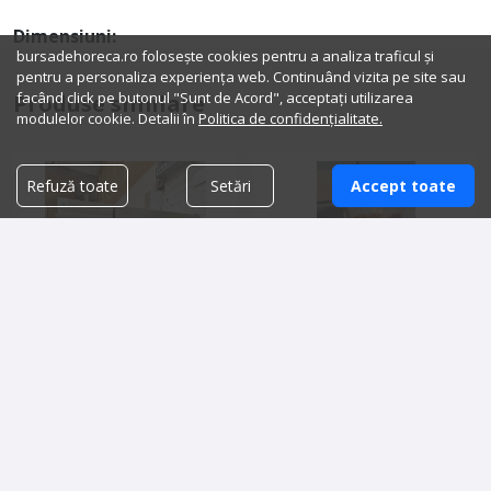
Dimensiuni:
bursadehoreca.ro folosește cookies pentru a analiza traficul și
pentru a personaliza experiența web. Continuând vizita pe site sau
facând click pe butonul "Sunt de Acord", acceptați utilizarea
Produse similare
modulelor cookie. Detalii în
Politica de confidențialitate.
Refuză toate
Setări
Accept toate
Cuptor convectomat
Râșniță DIP DKS 65
Electrolux 10 tavi Electric
2019
44,000.00 lei
2,200.00 lei