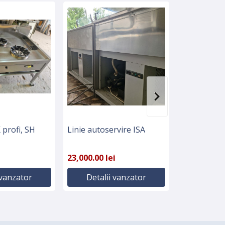
profi, SH
Linie autoservire ISA
Mașină de r
30 kg, Ever
23,000.00 lei
1,800.00 lei
 vanzator
Detalii vanzator
Detali