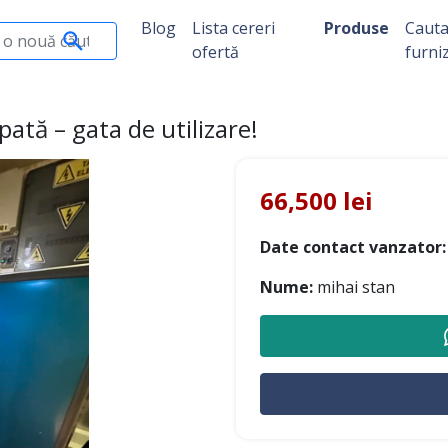
Blog
Lista cereri
Produse
Caut
ofertă
furni
ată – gata de utilizare!
66,500 lei
Date contact vanzator:
Nume:
mihai stan