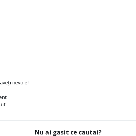
aveți nevoie !
ent
nut
Nu ai gasit ce cautai?