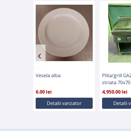
Vesela alba
Plita/grill GA
striata 70x
italia - Horec
6.00 lei
4,950.00 lei
Detalii vanzator
Detalii 