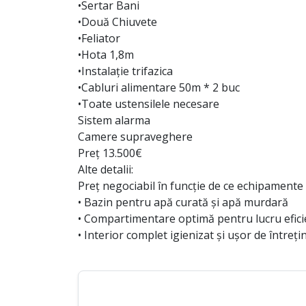
•Sertar Bani
•Două Chiuvete
•Feliator
•Hota 1,8m
•Instalație trifazica
•Cabluri alimentare 50m * 2 buc
•Toate ustensilele necesare
Sistem alarma
Camere supraveghere
Preț 13.500€
Alte detalii:
Preț negociabil în funcție de ce echipamente 
• Bazin pentru apă curată și apă murdară
• Compartimentare optimă pentru lucru efici
• Interior complet igienizat și ușor de întreți