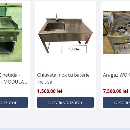
Z neteda -
Chiuveta inox cu baterie
Aragaz WOK 
70 - MODULAR
inclusa
a
1,500.00 lei
7,500.00 lei
vanzator
Detalii vanzator
Detalii