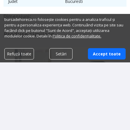
Judet
Bucuresti
Dimensiuni:
bursadehoreca.ro folosește cookies pentru a analiza traficul și
pentru a personaliza experiența web. Continuând vizita pe site sau
facând click pe butonul "Sunt de Acord", acceptați utilizarea
Produse similare
modulelor cookie. Detalii în
Politica de confidențialitate.
Refuză toate
Setări
Accept toate
Panou gogosi
Închiriez Boxe Sistem