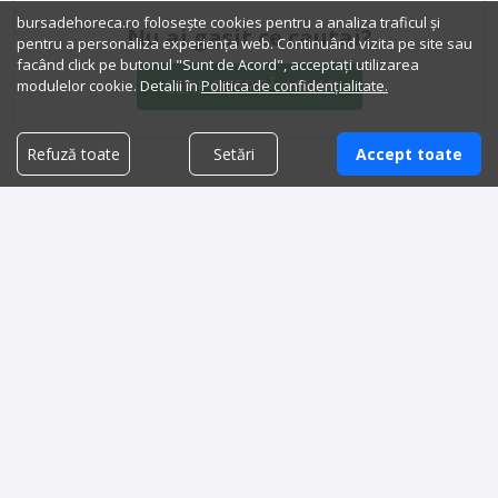
bursadehoreca.ro folosește cookies pentru a analiza traficul și
Nu ai gasit ce cautai?
pentru a personaliza experiența web. Continuând vizita pe site sau
facând click pe butonul "Sunt de Acord", acceptați utilizarea
CERE OFERTĂ ACUM
modulelor cookie. Detalii în
Politica de confidențialitate.
Refuză toate
Setări
Accept toate
Detalii tehnice
Caracteristici generale:
Stare produs
Nou
Vechime produs
Mai putin de 1 an
Judet
Prahova
Dimensiuni: