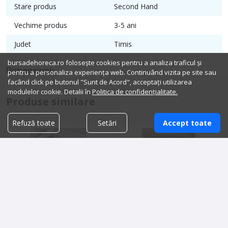
Stare produs
Second Hand
Vechime produs
3-5 ani
Judet
Timis
bursadehoreca.ro folosește cookies pentru a analiza traficul și
Dimensiuni:
pentru a personaliza experiența web. Continuând vizita pe site sau
facând click pe butonul "Sunt de Acord", acceptați utilizarea
modulelor cookie. Detalii în
Politica de confidențialitate.
Produse similare
Refuză toate
Setări
Accept toate