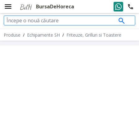
BursaDeHoreca
Produse
/
Echipamente SH
/
Friteuze, Grilluri si Toastere