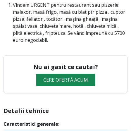
Vindem URGENT pentru restaurant sau pizzerie:
malaxor, masă frigo, masă cu blat ptr pizza , cuptor
pizza, feliator , tocător , mașina gheață , mașina
spălat vase, chiuveta mare, hotă , chiuveta mică ,
plită electrică , fripteuza. Se vând împreună cu 5700
euro negociabil.
Nu ai gasit ce cautai?
CERE OFERTĂ ACUM
Detalii tehnice
Caracteristici generale: