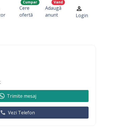
Cumpar
Vand
a
Cere
Adaugă
zor
ofertă
anunt
Login
k
Trimite mesaj
Vezi Telefon