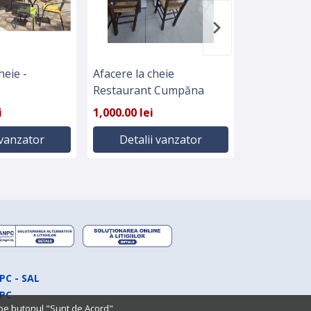
heie -
Afacere la cheie
Afacere la 
Restaurant Cumpăna
centrala
i
1,000.00 lei
25,000.00 l
 vanzator
Detalii vanzator
Detali
PC - SAL
PC
 pe butonul "Sunt de Acord",