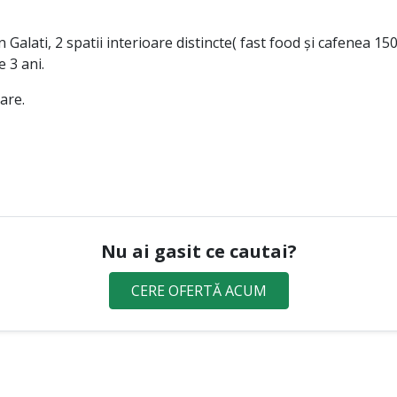
n Galati, 2 spatii interioare distincte( fast food și cafenea 15
e 3 ani.
are.
Nu ai gasit ce cautai?
CERE OFERTĂ ACUM