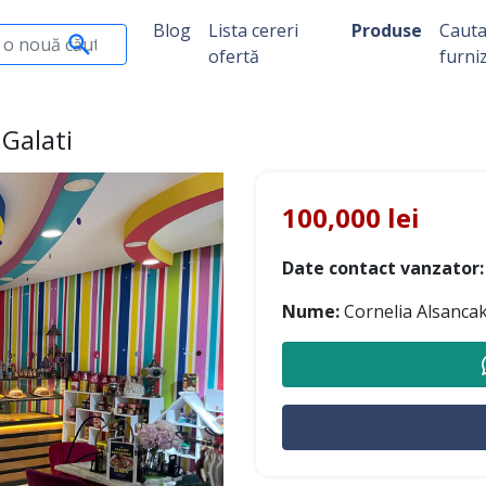
Blog
Lista cereri
Produse
Caut
ofertă
furni
 Galati
100,000 lei
Date contact vanzator:
Nume:
Cornelia Alsanca