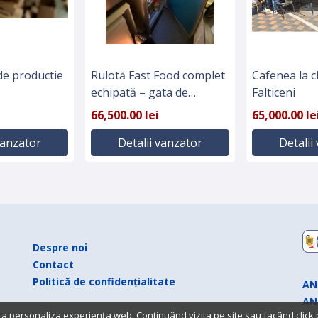
de productie
Rulotă Fast Food complet
Cafenea la c
echipată – gata de
Falticeni
utilizare!
66,500.00 lei
65,000.00 le
vanzator
Detalii vanzator
Detalii
Despre noi
Contact
Politică de confidențialitate
AN
AN
 a personaliza experiența web. Continuând vizita pe site sau facând click