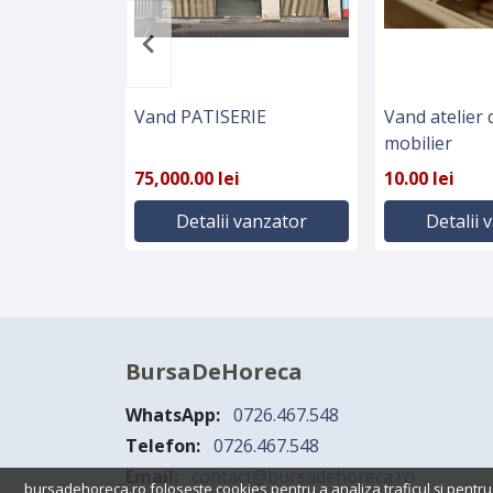
Vand PATISERIE
Vand atelier 
mobilier
75,000.00 lei
10.00 lei
Detalii vanzator
Detalii 
BursaDeHoreca
WhatsApp:
0726.467.548
Telefon:
0726.467.548
Email:
contact@bursadehoreca.ro
bursadehoreca.ro folosește cookies pentru a analiza traficul și pentru