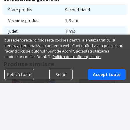
Stare produs
Second Hand
Vechime produs
1-3 ani
Judet
Timis
bursadehoreca.ro folosește cookies pentru a analiza traficul și
pentru a personaliza experiența web. Continuând vizita pe site sau
Dimensiuni:
facând click pe butonul "Sunt de Acord", acceptați utilizarea
modulelor cookie. Detalii în
Politica de confidențialitate.
Produse similare
Refuză toate
Setări
Accept toate