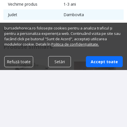
Vechime produs
1-3 ani
Judet
Dambovita
bursadehoreca.ro folosește cookies pentru a analiza traficul și
Dimensiuni:
pentru a personaliza experiența web. Continuând vizita pe site sau
facând click pe butonul "Sunt de Acord", acceptați utilizarea
modulelor cookie. Detalii în
Politica de confidențialitate.
Produse similare
Refuză toate
Setări
Accept toate