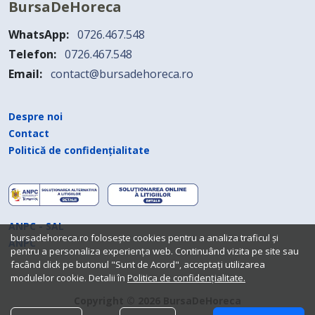
BursaDeHoreca
WhatsApp:
0726.467.548
Telefon:
0726.467.548
Email:
contact@bursadehoreca.ro
Despre noi
Contact
Politică de confidențialitate
ANPC - SAL
bursadehoreca.ro folosește cookies pentru a analiza traficul și
ANPC
pentru a personaliza experiența web. Continuând vizita pe site sau
facând click pe butonul "Sunt de Acord", acceptați utilizarea
modulelor cookie. Detalii în
Politica de confidențialitate.
Copyright © 2026 BursaDeHoreca