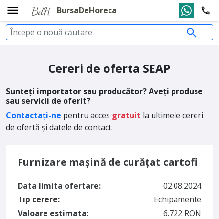
BursaDeHoreca
Cereri de oferta SEAP
Sunteți importator sau producător? Aveți produse
sau servicii de oferit?
Contactați-ne
pentru acces
gratuit
la ultimele cereri
de ofertă și datele de contact.
Furnizare mașină de curățat cartofi
Data limita ofertare:
02.08.2024
Tip cerere:
Echipamente
Valoare estimata:
6.722 RON