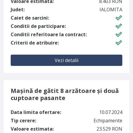
Valoare estimata:
8.403 RON
Judet:
IALOMITA
Caiet de sarcini:
Conditii de participare:
Conditii referitoare la contract:
Criterii de atribuire:
Vezi detalii
Mașină de gătit 8 arzătoare și două
cuptoare pasante
Data limita ofertare:
10.07.2024
Tip cerere:
Echipamente
Valoare estimata:
23.529 RON