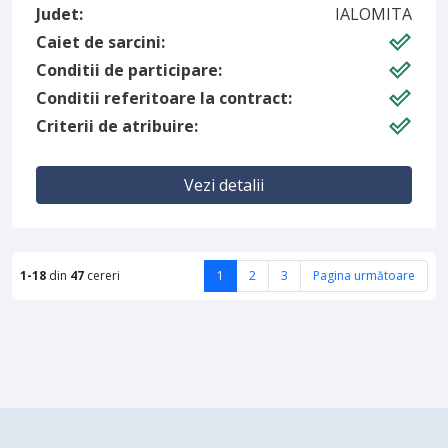
Judet:
IALOMITA
Caiet de sarcini:
Conditii de participare:
Conditii referitoare la contract:
Criterii de atribuire:
Vezi detalii
1-18
din
47
cereri
1
2
3
Pagina următoare