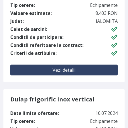
Tip cerere:
Echipamente
Valoare estimata:
8.403 RON
Judet:
IALOMITA
Caiet de sarcini:
Conditii de participare:
Conditii referitoare la contract:
Criterii de atribuire:
Vezi detalii
Dulap frigorific inox vertical
Data limita ofertare:
10.07.2024
Tip cerere:
Echipamente