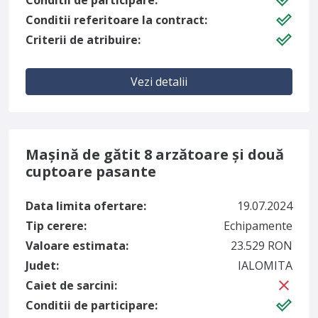
Conditii de participare:
Conditii referitoare la contract:
Criterii de atribuire:
Vezi detalii
Mașină de gătit 8 arzătoare și două
cuptoare pasante
Data limita ofertare:
19.07.2024
Tip cerere:
Echipamente
Valoare estimata:
23.529 RON
Judet:
IALOMITA
Caiet de sarcini:
Conditii de participare: