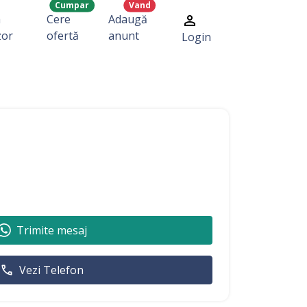
Cumpar
Vand
a
Cere
Adaugă
zor
ofertă
anunt
Login
Trimite mesaj
Vezi Telefon