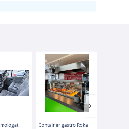
omologat
Container gastro Roka
rulota de v